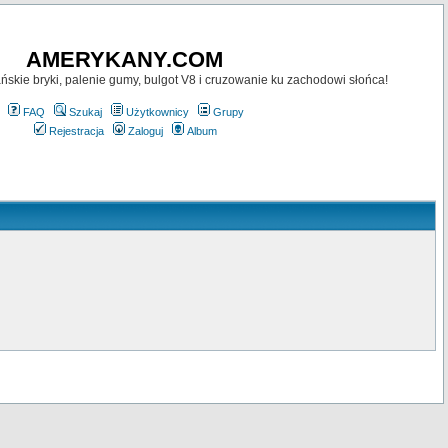
AMERYKANY.COM
skie bryki, palenie gumy, bulgot V8 i cruzowanie ku zachodowi słońca!
FAQ
Szukaj
Użytkownicy
Grupy
Rejestracja
Zaloguj
Album