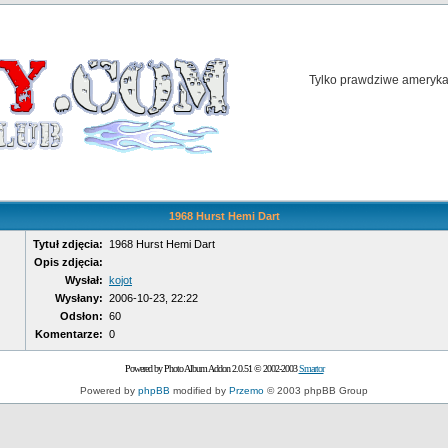
Tylko prawdziwe amerykań
1968 Hurst Hemi Dart
Tytuł zdjęcia:
1968 Hurst Hemi Dart
Opis zdjęcia:
Wysłał:
kojot
Wysłany:
2006-10-23, 22:22
Odsłon:
60
Komentarze:
0
Powered by Photo Album Addon 2.0.51 © 2002-2003
Smartor
Powered by
phpBB
modified by
Przemo
© 2003 phpBB Group