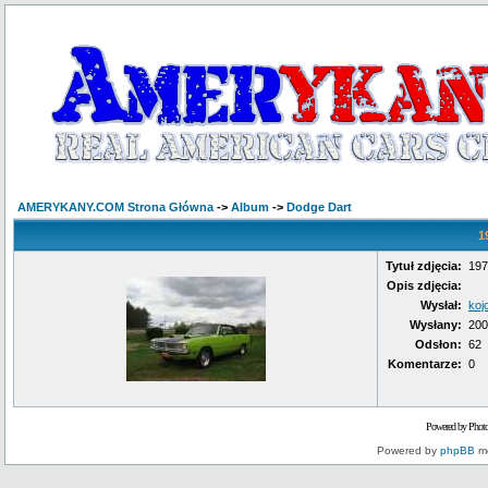
AMERYKANY.COM Strona Główna
->
Album
->
Dodge Dart
1
Tytuł zdjęcia:
19
Opis zdjęcia:
Wysłał:
koj
Wysłany:
200
Odsłon:
62
Komentarze:
0
Powered by Phot
Powered by
phpBB
mo