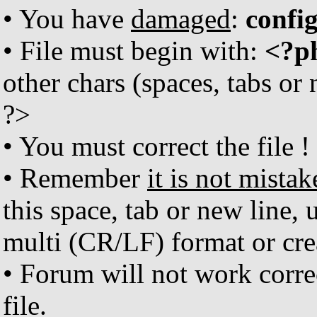
• You have
damaged
:
confi
• File must begin with:
<?p
other chars (spaces, tabs or
?>
• You must correct the file !
• Remember
it is not mistak
this space, tab or new line, 
multi (CR/LF) format or crea
• Forum will not work corr
file.