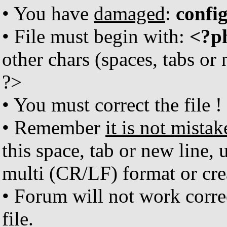
• You have
damaged
:
confi
• File must begin with:
<?p
other chars (spaces, tabs or
?>
• You must correct the file !
• Remember
it is not mistak
this space, tab or new line, 
multi (CR/LF) format or crea
• Forum will not work corr
file.