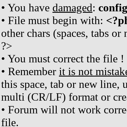
• You have
damaged
:
confi
• File must begin with:
<?p
other chars (spaces, tabs or
?>
• You must correct the file !
• Remember
it is not mistak
this space, tab or new line, 
multi (CR/LF) format or crea
• Forum will not work corr
file.