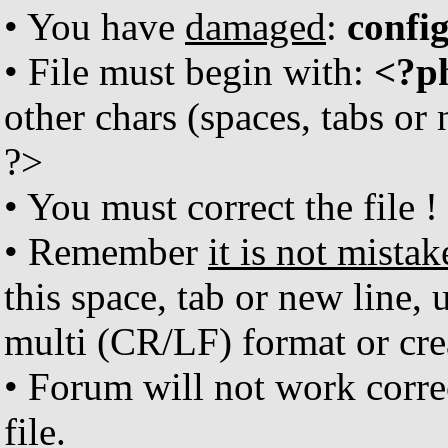
• You have
damaged
:
confi
• File must begin with:
<?p
other chars (spaces, tabs or
?>
• You must correct the file !
• Remember
it is not mistak
this space, tab or new line, 
multi (CR/LF) format or crea
• Forum will not work corr
file.