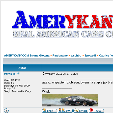
AMERYKANY.COM Strona Główna
»
Regionalne
»
Wschód
»
Spotted!
»
Caprice "
Autor
Witek R.
Wysłany: 2011-05-27, 12:35
Wóz: T/A GTA
aaaa... wypadłem z obiegu, byłem na etapie jak brał
Wiek: 53
Dołączył: 04 Maj 2009
_________________
Posty: 57
Skąd: Tarnowskie Góry
Witek