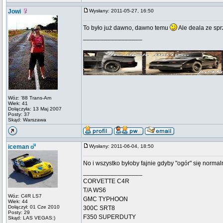
Jowi
Wysłany: 2011-05-27, 16:50
To było już dawno, dawno temu
Ale deala ze sp
_________________
Wóz: '88 Trans-Am
Wiek: 41
Dołączyła: 13 Maj 2007
Posty: 37
Skąd: Warszawa
iceman
Wysłany: 2011-06-04, 18:50
No i wszystko byłoby fajnie gdyby "ogór" się normal
_________________
CORVETTE C4R
T/A WS6
Wóz: C4R LS7
GMC TYPHOON
Wiek: 44
Dołączył: 01 Cze 2010
300C SRT8
Posty: 29
F350 SUPERDUTY
Skąd: LAS VEGAS:)