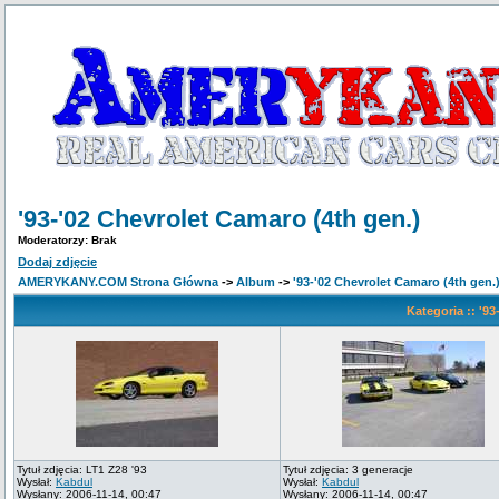
'93-'02 Chevrolet Camaro (4th gen.)
Moderatorzy: Brak
Dodaj zdjęcie
AMERYKANY.COM Strona Główna
->
Album
->
'93-'02 Chevrolet Camaro (4th gen.
Kategoria :: '9
Tytuł zdjęcia: LT1 Z28 '93
Tytuł zdjęcia: 3 generacje
Wysłał:
Kabdul
Wysłał:
Kabdul
Wysłany: 2006-11-14, 00:47
Wysłany: 2006-11-14, 00:47