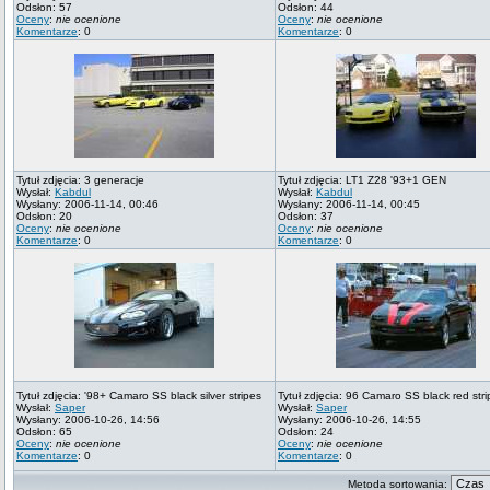
Odsłon: 57
Odsłon: 44
Oceny
:
nie ocenione
Oceny
:
nie ocenione
Komentarze
: 0
Komentarze
: 0
Tytuł zdjęcia: 3 generacje
Tytuł zdjęcia: LT1 Z28 '93+1 GEN
Wysłał:
Kabdul
Wysłał:
Kabdul
Wysłany: 2006-11-14, 00:46
Wysłany: 2006-11-14, 00:45
Odsłon: 20
Odsłon: 37
Oceny
:
nie ocenione
Oceny
:
nie ocenione
Komentarze
: 0
Komentarze
: 0
Tytuł zdjęcia: '98+ Camaro SS black silver stripes
Tytuł zdjęcia: 96 Camaro SS black red str
Wysłał:
Saper
Wysłał:
Saper
Wysłany: 2006-10-26, 14:56
Wysłany: 2006-10-26, 14:55
Odsłon: 65
Odsłon: 24
Oceny
:
nie ocenione
Oceny
:
nie ocenione
Komentarze
: 0
Komentarze
: 0
Metoda sortowania: