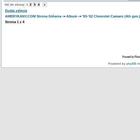
Idź do strony:
1
2
3
4
»
Dodaj zdjęcie
AMERYKANY.COM Strona Główna
->
Album
->
'93-'02 Chevrolet Camaro (4th gen.
Strona
1
z
4
Powered by Phot
Powered by
phpBB
mo