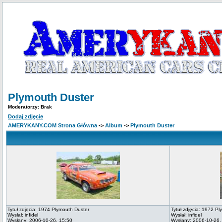
Plymouth Duster
Moderatorzy: Brak
Dodaj zdjęcie
AMERYKANY.COM Strona Główna
->
Album
->
Plymouth Duster
Tytuł zdjęcia: 1974 Plymouth Duster
Tytuł zdjęcia: 1972 P
Wysłał: infidel
Wysłał: infidel
Wysłany: 2006-10-26, 15:50
Wysłany: 2006-10-26,