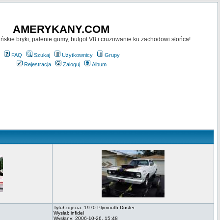
AMERYKANY.COM
skie bryki, palenie gumy, bulgot V8 i cruzowanie ku zachodowi słońca!
FAQ
Szukaj
Użytkownicy
Grupy
Rejestracja
Zaloguj
Album
Tytuł zdjęcia: 1970 Plymouth Duster
Wysłał: infidel
Wysłany: 2006-10-26, 15:48