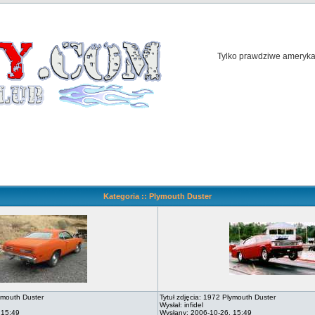
Tylko prawdziwe amerykań
Kategoria :: Plymouth Duster
lymouth Duster
Tytuł zdjęcia: 1972 Plymouth Duster
Wysłał: infidel
 15:49
Wysłany: 2006-10-26, 15:49