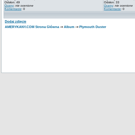
Odsłon: 49
Odsłon: 33
Oceny
:
nie ocenione
Oceny
:
nie ocenione
Komentarze
: 0
Komentarze
: 0
Dodaj zdjęcie
AMERYKANY.COM Strona Główna
->
Album
->
Plymouth Duster