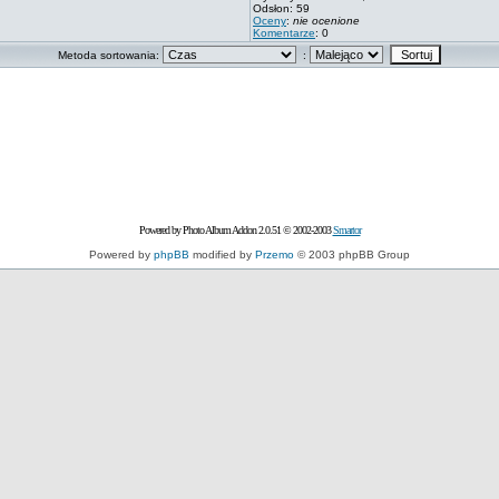
Odsłon: 59
Oceny
:
nie ocenione
Komentarze
: 0
Metoda sortowania:
:
Powered by Photo Album Addon 2.0.51 © 2002-2003
Smartor
Powered by
phpBB
modified by
Przemo
© 2003 phpBB Group