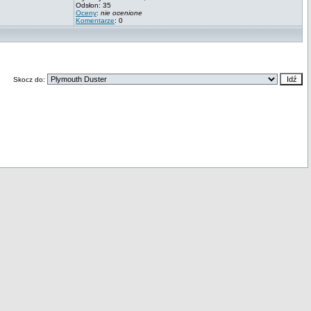
Odsłon: 35
Oceny
:
nie ocenione
Komentarze
: 0
Skocz do: