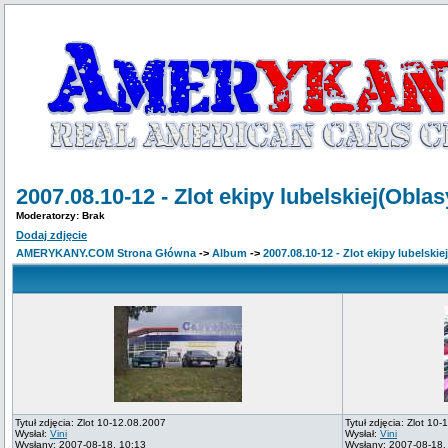
2007.08.10-12 - Zlot ekipy lubelskiej(Obla
Moderatorzy: Brak
Dodaj zdjęcie
AMERYKANY.COM Strona Główna
->
Album
->
2007.08.10-12 - Zlot ekipy lubelski
Tytuł zdjęcia: Zlot 10-12.08.2007
Tytuł zdjęcia: Zlot 10
Wysłał:
Vini
Wysłał:
Vini
Wysłany: 2007-08-18, 10:13
Wysłany: 2007-08-18,