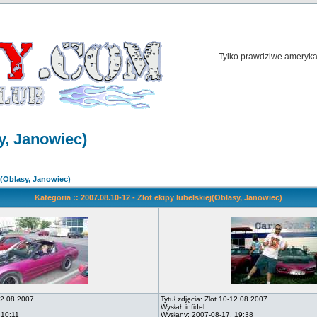
Tylko prawdziwe amerykań
sy, Janowiec)
ej(Oblasy, Janowiec)
Kategoria :: 2007.08.10-12 - Zlot ekipy lubelskiej(Oblasy, Janowiec)
-12.08.2007
Tytuł zdjęcia: Zlot 10-12.08.2007
Wysłał: infidel
 10:11
Wysłany: 2007-08-17, 19:38