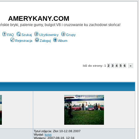
AMERYKANY.COM
skie bryki, palenie gumy, bulgot V8 i cruzowanie ku zachodowi słońca!
FAQ
Szukaj
Użytkownicy
Grupy
Rejestracja
Zaloguj
Album
Idź do strony:
1
2
3
4
5
6
»
Tytuł zdjęcia: Zlot 10-12.08.2007
Wysłał:
kojot
Wysłany: 2007-08-16, 12:34