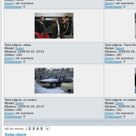
Oceny
:
nie ocenione
Oceny
:
nie ocenione
Komentarze
: 0
Komentarze
: 0
Tytuł zdjęcia: ekipa
Tytuł zdjęcia: Trans A
Wysłał:
Saper
Wysłał:
Saper
Wysłany: 2008-02-18, 20:51
Wysłany: 2008-02-18,
Odsłon: 249
Odsłon: 287
Oceny
:
nie ocenione
Oceny
:
nie ocenione
Komentarze
: 0
Komentarze
: 0
Tytuł zdjęcia: el camino
Tytuł zdjęcia: el camino
Wysłał:
Saper
Wysłał:
Saper
Wysłany: 2008-02-18, 20:47
Wysłany: 2008-02-18,
Odsłon: 285
Odsłon: 241
Oceny
:
nie ocenione
Oceny
:
nie ocenione
Komentarze
: 0
Komentarze
: 0
Idź do strony:
1
2
3
4
5
»
Dodaj zdjęcie