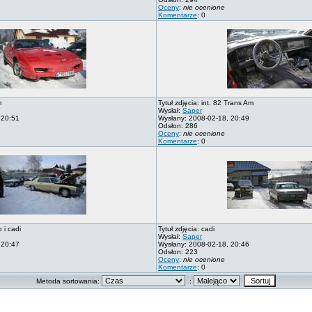
Oceny
:
nie ocenione
Komentarze
: 0
m
Tytuł zdjęcia: int. 82 Trans Am
Wysłał:
Saper
 20:51
Wysłany: 2008-02-18, 20:49
Odsłon: 286
Oceny
:
nie ocenione
Komentarze
: 0
 i cadi
Tytuł zdjęcia: cadi
Wysłał:
Saper
 20:47
Wysłany: 2008-02-18, 20:46
Odsłon: 223
Oceny
:
nie ocenione
Komentarze
: 0
Metoda sortowania:
: