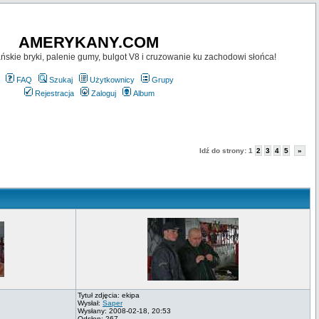
AMERYKANY.COM
skie bryki, palenie gumy, bulgot V8 i cruzowanie ku zachodowi słońca!
FAQ
Szukaj
Użytkownicy
Grupy
Rejestracja
Zaloguj
Album
Idź do strony:
1
2
3
4
5
»
Tytuł zdjęcia: ekipa
Wysłał:
Saper
Wysłany: 2008-02-18, 20:53
Odsłon: 267