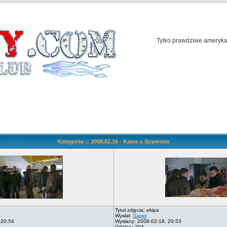
Tylko prawdziwe amerykań
Kategoria :: 2008.02.16 - Kawa u Szymona
Tytuł zdjęcia: ekipa
Wysłał:
Saper
 20:54
Wysłany: 2008-02-18, 20:53
Odsłon: 294