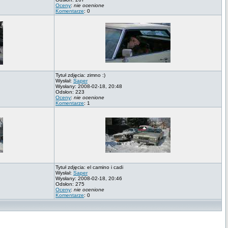
Oceny
:
nie ocenione
Komentarze
: 0
Tytuł zdjęcia: zimno :)
Wysłał:
Saper
Wysłany: 2008-02-18, 20:48
Odsłon: 223
Oceny
:
nie ocenione
Komentarze
: 1
Tytuł zdjęcia: el camino i cadi
Wysłał:
Saper
Wysłany: 2008-02-18, 20:46
Odsłon: 275
Oceny
:
nie ocenione
Komentarze
: 0