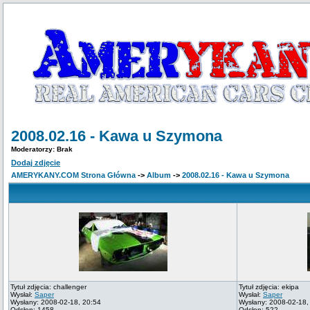
2008.02.16 - Kawa u Szymona
Moderatorzy: Brak
Dodaj zdjęcie
AMERYKANY.COM Strona Główna
->
Album
->
2008.02.16 - Kawa u Szymona
Tytuł zdjęcia: challenger
Tytuł zdjęcia: ekipa
Wysłał:
Saper
Wysłał:
Saper
Wysłany: 2008-02-18, 20:54
Wysłany: 2008-02-18,
Odsłon: 1458
Odsłon: 522