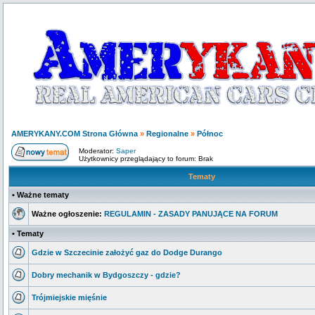
AMERYKANY.COM Strona Główna
»
Regionalne
»
Północ
Moderator:
Saper
Użytkownicy przeglądający to forum: Brak
Tematy
• Ważne tematy
Ważne ogłoszenie:
REGULAMIN - ZASADY PANUJĄCE NA FORUM
• Tematy
Gdzie w Szczecinie założyć gaz do Dodge Durango
Dobry mechanik w Bydgoszczy - gdzie?
Trójmiejskie mięśnie