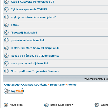
Ktos z Kujawsko-Pomorskiego ??
Cykliczne spotkania TORUŃ
szykuje sie otwarcie sezonu jakieś?
pifto...
[Spotted] 3xMuscle !
prosze o zerkniecie na link
III Mazurski Moto Show 19 sierpnia Ełk
jeżdżę po północy od 7-22go sierpnia
mam prośbę zerknijcie na link
Nowe podforum Trójmiasta i Pomorza
Wyświetl tematy z o
AMERYKANY.COM Strona Główna
»
Regionalne
»
Północ
Nowe posty
Brak nowych postów
Ważne