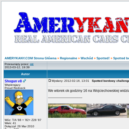
AMERYKANY.COM Strona Główna
»
Regionalne
»
Wschód
»
Spotted!
»
Spotted b
Przesunięty przez:
ntr
2013-03-12, 19:39
Autor
Shogun v8
Wysłany: 2012-02-16, 13:01
Spotted bordowy challeng
Wspierający
Proud Redneck
We wtorek ok godziny 16 na Wojciechowskiej widzi
_________________
Wóz: T/A '88 + '82+ Z28 '87
Wiek: 41
Dołączył: 26 Mar 2010