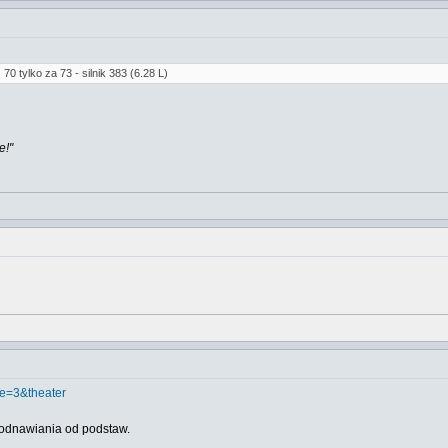
70 tylko za 73 - silnik 383 (6.28 L)
e!"
pe=3&theater
ie odnawiania od podstaw.