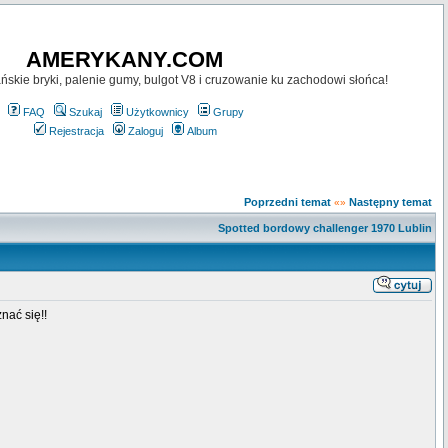
AMERYKANY.COM
skie bryki, palenie gumy, bulgot V8 i cruzowanie ku zachodowi słońca!
FAQ
Szukaj
Użytkownicy
Grupy
Rejestracja
Zaloguj
Album
Poprzedni temat
Następny temat
«»
Spotted bordowy challenger 1970 Lublin
nać się!!