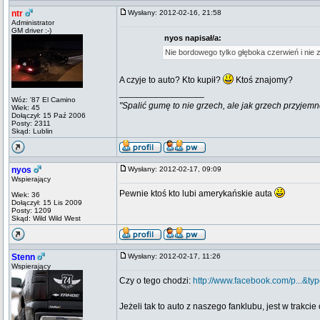
ntr
Wysłany: 2012-02-16, 21:58
Administrator
GM driver :-)
nyos napisał/a:
Nie bordowego tylko głęboka czerwień i nie z 
A czyje to auto? Kto kupił?
Ktoś znajomy?
_________________
Wóz: '87 El Camino
"Spalić gumę to nie grzech, ale jak grzech przyjemn
Wiek: 45
Dołączył: 15 Paź 2006
Posty: 2311
Skąd: Lublin
nyos
Wysłany: 2012-02-17, 09:09
Wspierający
Pewnie ktoś kto lubi amerykańskie auta
Wiek: 36
Dołączył: 15 Lis 2009
Posty: 1209
Skąd: Wild Wild West
Stenn
Wysłany: 2012-02-17, 11:26
Wspierający
Czy o tego chodzi:
http://www.facebook.com/p...&ty
Jeżeli tak to auto z naszego fanklubu, jest w trakc