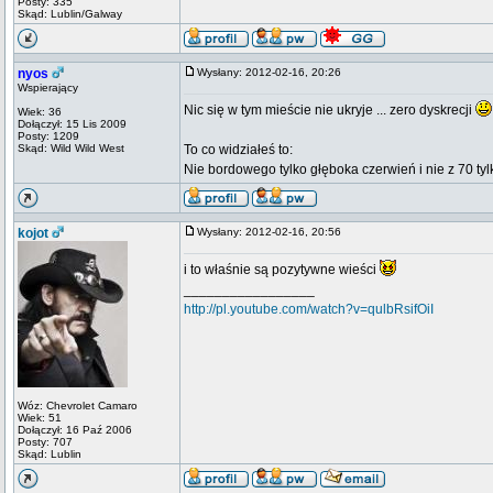
Posty: 335
Skąd: Lublin/Galway
nyos
Wysłany: 2012-02-16, 20:26
Wspierający
Nic się w tym mieście nie ukryje ... zero dyskrecji
Wiek: 36
Dołączył: 15 Lis 2009
Posty: 1209
Skąd: Wild Wild West
To co widziałeś to:
Nie bordowego tylko głęboka czerwień i nie z 70 tylk
kojot
Wysłany: 2012-02-16, 20:56
i to właśnie są pozytywne wieści
_________________
http://pl.youtube.com/watch?v=qulbRsifOiI
Wóz: Chevrolet Camaro
Wiek: 51
Dołączył: 16 Paź 2006
Posty: 707
Skąd: Lublin