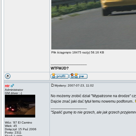
Plik ściągnięto 18475 raz(y) 58.16 KB
_________________
WTFWJD?
ntr
Wysłany: 2007-07-23, 11:02
Administrator
GM driver :-)
No możemy zrobić dział "Wypatrzone na drodze" czy 
Dajcie znać jaki dać tytuł temu nowemu podforum..
_________________
"Spalić gumę to nie grzech, ale jak grzech przyjemn
Wóz: '87 El Camino
Wiek: 45
Dołączył: 15 Paź 2006
Posty: 2311
Skąd: Lublin