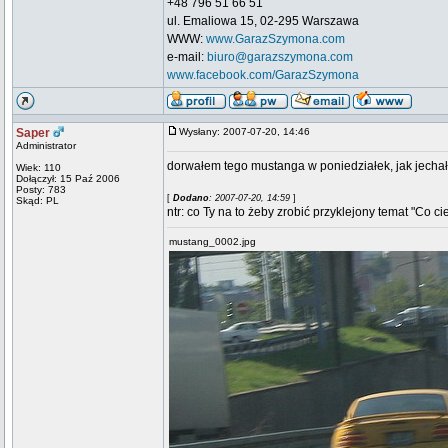
+48 796 51 66 51
ul. Emaliowa 15, 02-295 Warszawa
WWW:
www.GarazSzymona.com
e-mail:
biuro@garazszymona.com
www.facebook.com/GarazSzymona
Saper
Wysłany: 2007-07-20, 14:46
Administrator
dorwałem tego mustanga w poniedziałek, jak jecha
Wiek: 110
Dołączył: 15 Paź 2006
Posty: 783
[
Dodano
: 2007-07-20, 14:59
]
Skąd: PL
ntr: co Ty na to żeby zrobić przyklejony temat "Co 
mustang_0002.jpg