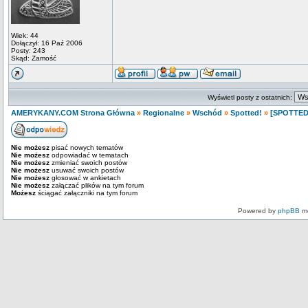
Wiek: 44
Dołączył: 16 Paź 2006
Posty: 243
Skąd: Zamość
Wyświetl posty z ostatnich:
AMERYKANY.COM Strona Główna
»
Regionalne
»
Wschód
»
Spotted!
»
[SPOTTED]
Nie możesz
pisać nowych tematów
Nie możesz
odpowiadać w tematach
Nie możesz
zmieniać swoich postów
Nie możesz
usuwać swoich postów
Nie możesz
głosować w ankietach
Nie możesz
załączać plików na tym forum
Możesz
ściągać załączniki na tym forum
Powered by
phpBB
mo