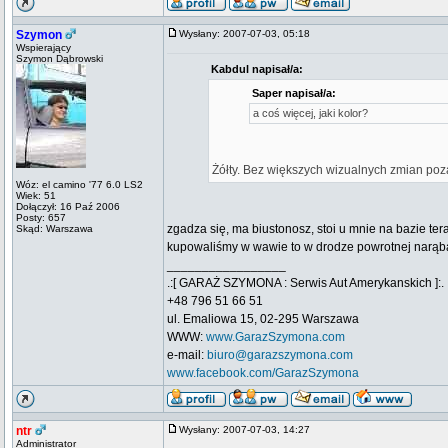
Szymon
Wysłany: 2007-07-03, 05:18
Wspierający
Szymon Dąbrowski
Kabdul napisał/a:
Saper napisał/a:
a coś więcej, jaki kolor?
Żółty. Bez większych wizualnych zmian po
Wóz: el camino '77 6.0 LS2
Wiek: 51
Dołączył: 16 Paź 2006
Posty: 657
zgadza się, ma biustonosz, stoi u mnie na bazie ter
Skąd: Warszawa
kupowaliśmy w wawie to w drodze powrotnej narąbało
_________________
.:[ GARAŻ SZYMONA : Serwis Aut Amerykanskich ]:.
+48 796 51 66 51
ul. Emaliowa 15, 02-295 Warszawa
WWW:
www.GarazSzymona.com
e-mail:
biuro@garazszymona.com
www.facebook.com/GarazSzymona
ntr
Wysłany: 2007-07-03, 14:27
Administrator