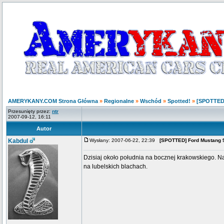
AMERYKANY.COM Strona Główna
»
Regionalne
»
Wschód
»
Spotted!
»
[SPOTTED]
Przesunięty przez:
ntr
2007-09-12, 16:11
Autor
Kabdul
Wysłany: 2007-06-22, 22:39
[SPOTTED] Ford Mustang 
Dzisiaj około południa na bocznej krakowskiego. Na
na lubelskich blachach.