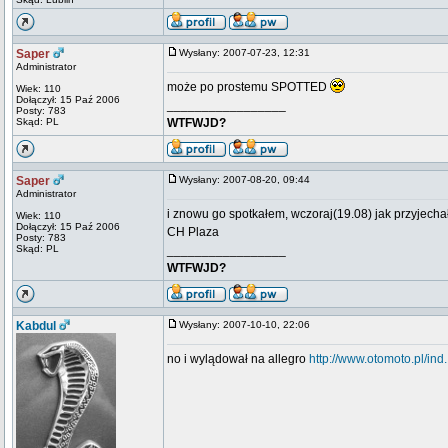
Saper
Wysłany: 2007-07-23, 12:31
Administrator
może po prostemu SPOTTED
Wiek: 110
Dołączył: 15 Paź 2006
_________________
Posty: 783
Skąd: PL
WTFWJD?
Saper
Wysłany: 2007-08-20, 09:44
Administrator
i znowu go spotkałem, wczoraj(19.08) jak przyjech
Wiek: 110
Dołączył: 15 Paź 2006
CH Plaza
Posty: 783
Skąd: PL
_________________
WTFWJD?
Kabdul
Wysłany: 2007-10-10, 22:06
no i wylądował na allegro
http://www.otomoto.pl/i