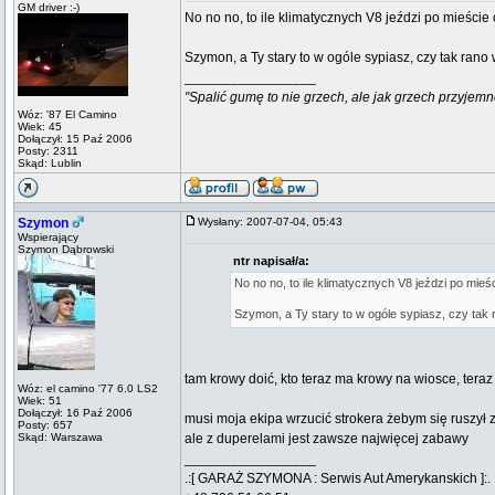
GM driver :-)
No no no, to ile klimatycznych V8 jeździ po mieście
Szymon, a Ty stary to w ogóle sypiasz, czy tak rano
_________________
"Spalić gumę to nie grzech, ale jak grzech przyjemn
Wóz: '87 El Camino
Wiek: 45
Dołączył: 15 Paź 2006
Posty: 2311
Skąd: Lublin
Szymon
Wysłany: 2007-07-04, 05:43
Wspierający
Szymon Dąbrowski
ntr napisał/a:
No no no, to ile klimatycznych V8 jeździ po mieś
Szymon, a Ty stary to w ogóle sypiasz, czy tak
tam krowy doić, kto teraz ma krowy na wiosce, ter
Wóz: el camino '77 6.0 LS2
Wiek: 51
Dołączył: 16 Paź 2006
musi moja ekipa wrzucić strokera żebym się ruszył z
Posty: 657
Skąd: Warszawa
ale z duperelami jest zawsze najwięcej zabawy
_________________
.:[ GARAŻ SZYMONA : Serwis Aut Amerykanskich ]:.