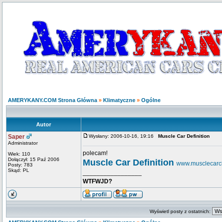
AMERYKANY.COM Strona Główna
»
Klimatyczne
»
Ogólne
Autor
Saper
Wysłany: 2006-10-16, 19:16
Muscle Car Definition
Administrator
polecam!
Wiek: 110
Dołączył: 15 Paź 2006
Muscle Car Definition
www.musclecarc
Posty: 783
Skąd: PL
_________________
WTFWJD?
Wyświetl posty z ostatnich: