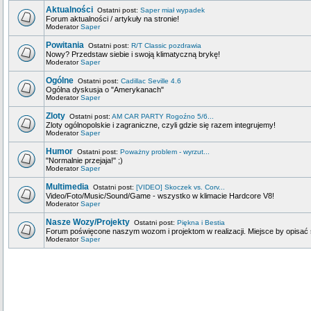
Aktualności
Ostatni post:
Saper miał wypadek
Forum aktualności / artykuły na stronie!
Moderator
Saper
Powitania
Ostatni post:
R/T Classic pozdrawia
Nowy? Przedstaw siebie i swoją klimatyczną brykę!
Moderator
Saper
Ogólne
Ostatni post:
Cadillac Seville 4.6
Ogólna dyskusja o "Amerykanach"
Moderator
Saper
Zloty
Ostatni post:
AM CAR PARTY Rogoźno 5/6...
Zloty ogólnopolskie i zagraniczne, czyli gdzie się razem integrujemy!
Moderator
Saper
Humor
Ostatni post:
Poważny problem - wyrzut...
"Normalnie przejaja!" ;)
Moderator
Saper
Multimedia
Ostatni post:
[VIDEO] Skoczek vs. Corv...
Video/Foto/Music/Sound/Game - wszystko w klimacie Hardcore V8!
Moderator
Saper
Nasze Wozy/Projekty
Ostatni post:
Piękna i Bestia
Forum poświęcone naszym wozom i projektom w realizacji. Miejsce by opisać s
Moderator
Saper