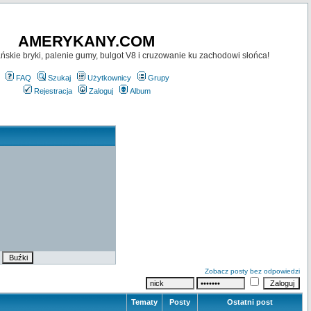
AMERYKANY.COM
skie bryki, palenie gumy, bulgot V8 i cruzowanie ku zachodowi słońca!
FAQ
Szukaj
Użytkownicy
Grupy
Rejestracja
Zaloguj
Album
Zobacz posty bez odpowiedzi
Tematy
Posty
Ostatni post