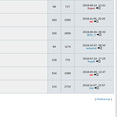
2019-06-14, 12:41
99
717
Saper
2018-11-06, 20:20
393
2595
ntr
2019-06-30, 08:33
250
2956
JEDI_V
2019-10-07, 06:33
84
1174
seba4x4
2018-07-10, 17:25
228
770
KatyK
2018-05-08, 12:47
534
2388
ntr
2018-11-07, 15:57
124
2710
Vini
[
Preferencje
]