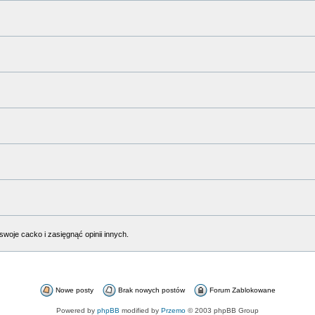
woje cacko i zasięgnąć opinii innych.
Nowe posty
Brak nowych postów
Forum Zablokowane
Powered by
phpBB
modified by
Przemo
© 2003 phpBB Group