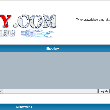
Tylko prawdziwe amerykań
Shoutbox
ć:
Klimatyczne