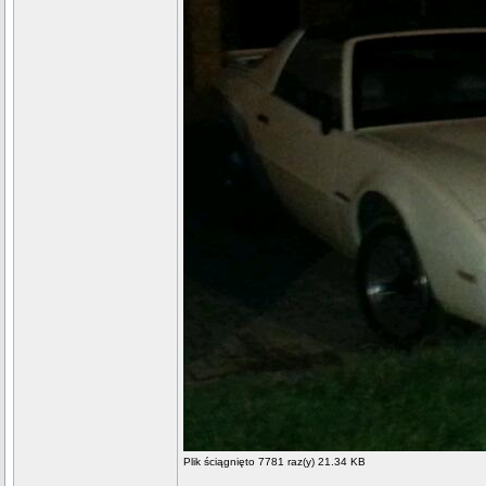
Plik ściągnięto 7781 raz(y) 21.34 KB