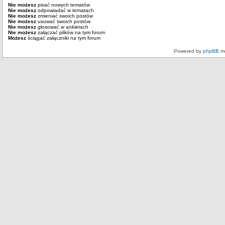
Nie możesz
pisać nowych tematów
Nie możesz
odpowiadać w tematach
Nie możesz
zmieniać swoich postów
Nie możesz
usuwać swoich postów
Nie możesz
głosować w ankietach
Nie możesz
załączać plików na tym forum
Możesz
ściągać załączniki na tym forum
Powered by
phpBB
mo