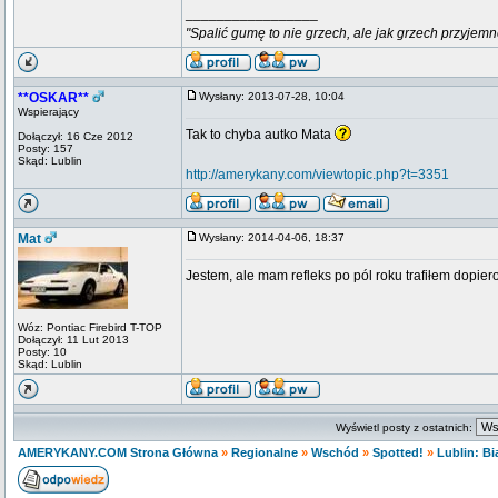
_________________
"Spalić gumę to nie grzech, ale jak grzech przyjemn
**OSKAR**
Wysłany: 2013-07-28, 10:04
Wspierający
Tak to chyba autko Mata
Dołączył: 16 Cze 2012
Posty: 157
Skąd: Lublin
http://amerykany.com/viewtopic.php?t=3351
Mat
Wysłany: 2014-04-06, 18:37
Jestem, ale mam refleks po pól roku trafiłem dopiero
Wóz: Pontiac Firebird T-TOP
Dołączył: 11 Lut 2013
Posty: 10
Skąd: Lublin
Wyświetl posty z ostatnich:
AMERYKANY.COM Strona Główna
»
Regionalne
»
Wschód
»
Spotted!
»
Lublin: Bi