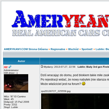
AMERYKANY.COM Strona Główna
»
Regionalne
»
Wschód
»
Spotted!
»
Lublin: Bi
Autor
ntr
Wysłany: 2013-07-27, 22:56
Lublin: Biały 3rd gen Fire
Administrator
GM driver :-)
Dziś wracając do domu, pod blokiem takie miłe zas
Po rejestracji widać, że nowy nabytek (nie starsza 
Może właściciel jest na forum?
rps20130727_225559.jpg
Wóz: '87 El Camino
Wiek: 45
Dołączył: 15 Paź 2006
Posty: 2311
Skąd: Lublin