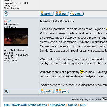
Wiek: 44
Dołączył: 16 Paź 2006
Posty: 243
Skąd: Zamość
ntr
Wysłany: 2006-10-16, 14:40
Administrator
GM driver :-)
Genralnie portal/forum działa dopiero od 12godzin
Póki co ma on służyć gadaniu o klimatycznych wozac
Dodatkowo masz dostęp do Naszego regionalnego dz
się w mieście, na warsztacie Szymona i w okolicach
Generalnie - ponieważ zgodnie z zasadami, ma być t
Wóz: '87 El Camino
śmiało. Za dużo zasad i reguł na samym początku to
Wiek: 45
Dołączył: 15 Paź 2006
Posty: 2311
Władz jako takich nie ma, bo to nie jest żaden klu
Skąd: Lublin
tym by nie było burdelu i gadania o pierdołach itp. 
Wszelkie techniczne problemy
do mnie. Tym zajm
technicznie coś mogło nie działać. Jedynie czasem
_________________
"Spalić gumę to nie grzech, ale jak grzech przyjemn
Wyświetl posty z ostatnich:
AMERYKANY.COM Strona Główna
»
Klimatyczne
»
Ogólne
»
ORG