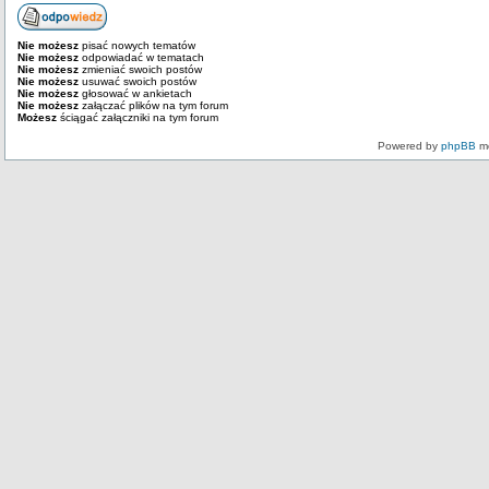
Nie możesz
pisać nowych tematów
Nie możesz
odpowiadać w tematach
Nie możesz
zmieniać swoich postów
Nie możesz
usuwać swoich postów
Nie możesz
głosować w ankietach
Nie możesz
załączać plików na tym forum
Możesz
ściągać załączniki na tym forum
Powered by
phpBB
mo