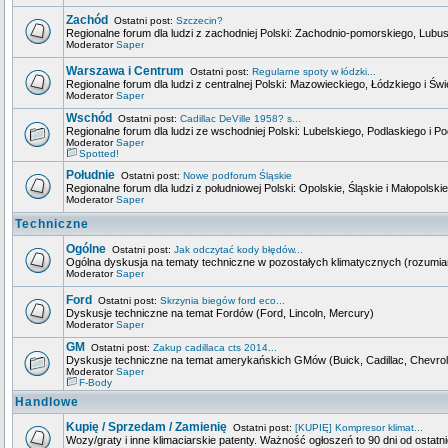
Zachód
Ostatni post:
Szczecin?
Regionalne forum dla ludzi z zachodniej Polski: Zachodnio-pomorskiego, Lubus
Moderator
Saper
Warszawa i Centrum
Ostatni post:
Regularne spoty w łódzki...
Regionalne forum dla ludzi z centralnej Polski: Mazowieckiego, Łódzkiego i Św
Moderator
Saper
Wschód
Ostatni post:
Cadillac DeVille 1958? s...
Regionalne forum dla ludzi ze wschodniej Polski: Lubelskiego, Podlaskiego i 
Moderator
Saper
Spotted!
Południe
Ostatni post:
Nowe podforum Śląskie
Regionalne forum dla ludzi z południowej Polski: Opolskie, Śląskie i Małopolskie
Moderator
Saper
Techniczne
Ogólne
Ostatni post:
Jak odczytać kody błędów...
Ogólna dyskusja na tematy techniczne w pozostałych klimatycznych (rozumi
Moderator
Saper
Ford
Ostatni post:
Skrzynia biegów ford eco...
Dyskusje techniczne na temat Fordów (Ford, Lincoln, Mercury)
Moderator
Saper
GM
Ostatni post:
Zakup cadillaca cts 2014...
Dyskusje techniczne na temat amerykańskich GMów (Buick, Cadillac, Chevrol
Moderator
Saper
F-Body
Handlowe
Kupię / Sprzedam / Zamienię
Ostatni post:
[KUPIĘ] Kompresor klimat...
Wozy/graty i inne klimaciarskie patenty. Ważność ogłoszeń to 90 dni od ostatn