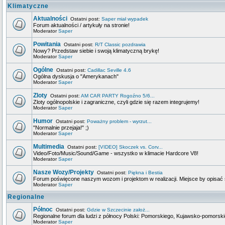
Klimatyczne
Aktualności
Ostatni post:
Saper miał wypadek
Forum aktualności / artykuły na stronie!
Moderator
Saper
Powitania
Ostatni post:
R/T Classic pozdrawia
Nowy? Przedstaw siebie i swoją klimatyczną brykę!
Moderator
Saper
Ogólne
Ostatni post:
Cadillac Seville 4.6
Ogólna dyskusja o "Amerykanach"
Moderator
Saper
Zloty
Ostatni post:
AM CAR PARTY Rogoźno 5/6...
Zloty ogólnopolskie i zagraniczne, czyli gdzie się razem integrujemy!
Moderator
Saper
Humor
Ostatni post:
Poważny problem - wyrzut...
"Normalnie przejaja!" ;)
Moderator
Saper
Multimedia
Ostatni post:
[VIDEO] Skoczek vs. Corv...
Video/Foto/Music/Sound/Game - wszystko w klimacie Hardcore V8!
Moderator
Saper
Nasze Wozy/Projekty
Ostatni post:
Piękna i Bestia
Forum poświęcone naszym wozom i projektom w realizacji. Miejsce by opisać s
Moderator
Saper
Regionalne
Północ
Ostatni post:
Gdzie w Szczecinie założ...
Regionalne forum dla ludzi z północy Polski: Pomorskiego, Kujawsko-pomors
Moderator
Saper