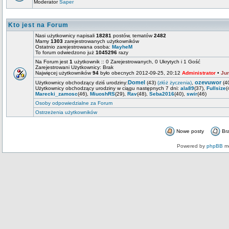
Moderator
Saper
Kto jest na Forum
Nasi użytkownicy napisali
18281
postów, tematów
2482
Mamy
1303
zarejestrowanych użytkowników
Ostatnio zarejestrowana osoba:
MayheM
To forum odwiedzono już
1045296
razy
Na Forum jest
1
użytkownik :: 0 Zarejestrowanych, 0 Ukrytych i 1 Gość
Zarejestrowani Użytkownicy: Brak
Najwięcej użytkowników
94
było obecnych 2012-09-25, 20:12
Administrator
•
Ju
Domel
ozevuwor
Użytkownicy obchodzący dziś urodziny:
(43)
(złóż życzenia)
,
(4
Użytkownicy obchodzący urodziny w ciągu następnych 7 dni:
ala89
(37),
Fullsize
(
Marecki_zamosc
(46),
MiuoshRS
(29),
Rav
(48),
Seba2016
(40),
swir
(46)
Osoby odpowiedzialne za Forum
Ostrzeżenia użytkowników
Nowe posty
Br
Powered by
phpBB
mo